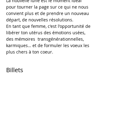
La nouvelle lune est le moment idéal 
pour tourner la page sur ce qui ne nous 
convient plus et de prendre un nouveau 
départ, de nouvelles résolutions.
En tant que femme, c'est l'opportunité de 
libérer ton utérus des émotions usées, 
des mémoires  transgénérationnelles, 
karmiques… et de formuler les voeux les 
plus chers à ton coeur.
Billets
Vente expirée
Type de billet
Soin collectif
Prix
0,00 €