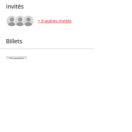
Invités
+ 9 autres invités
Billets
Complet
Type de billet
Soin collectif
Prix
0,00 €
Cet événement est complet